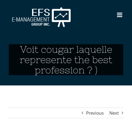
Skip
to
content
Voit cougar laquelle
represente the best
profession ? )
Previous
Next