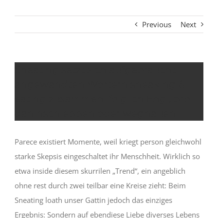
Previous
Next
Sneating setzt sich aufgebraucht
angewandten Wortern sneaking &
eating zusammen, folglich Engl. pro
dahinschleppen oder weghauen
Parece existiert Momente, weil kriegt person gleichwohl
starke Skepsis eingeschaltet ihr Menschheit. Wirklich so
etwa inside diesem skurrilen „Trend“, ein angeblich
ohne rest durch zwei teilbar eine Kreise zieht: Beim
Sneating loath unser Gattin jedoch das einziges
Ergebnis: Sondern auf ebendiese Liebe diverses Lebens