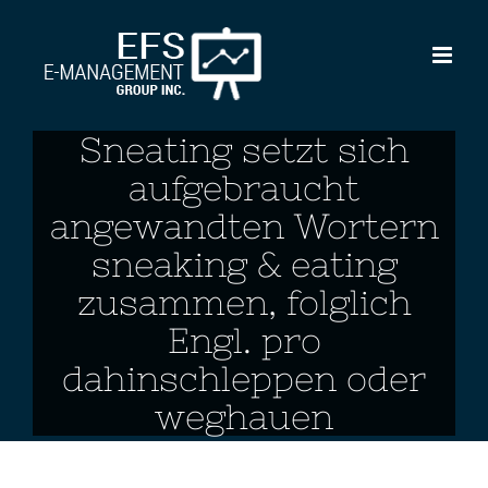
Skip
to
content
Sneating setzt sich
aufgebraucht
angewandten Wortern
sneaking & eating
zusammen, folglich
Engl. pro
dahinschleppen oder
weghauen