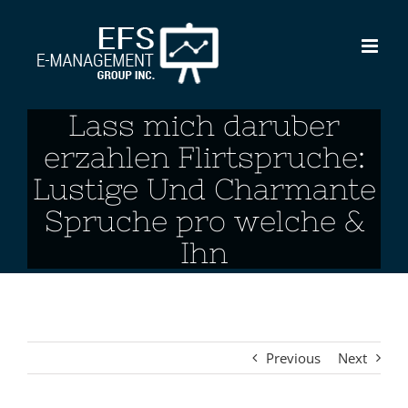
Skip
to
content
Lass mich daruber
erzahlen Flirtspruche:
Lustige Und Charmante
Spruche pro welche &
Ihn
Previous
Next