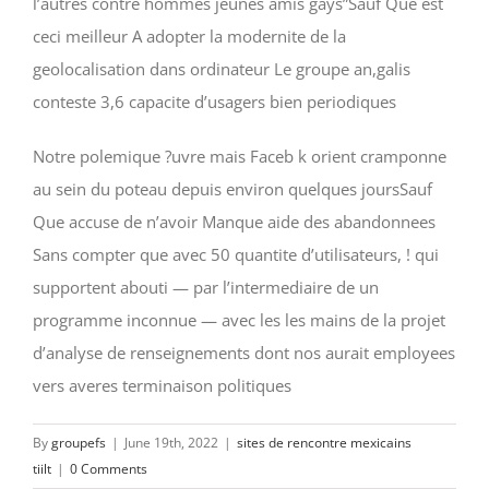
l’autres contre hommes jeunes amis gays”Sauf Que est
ceci meilleur A adopter la modernite de la
geolocalisation dans ordinateur Le groupe an,galis
conteste 3,6 capacite d’usagers bien periodiques
Notre polemique ?uvre mais Faceb k orient cramponne
au sein du poteau depuis environ quelques joursSauf
Que accuse de n’avoir Manque aide des abandonnees
Sans compter que avec 50 quantite d’utilisateurs, ! qui
supportent abouti — par l’intermediaire de un
programme inconnue — avec les les mains de la projet
d’analyse de renseignements dont nos aurait employees
vers averes terminaison politiques
By
groupefs
|
June 19th, 2022
|
sites de rencontre mexicains
tiilt
|
0 Comments