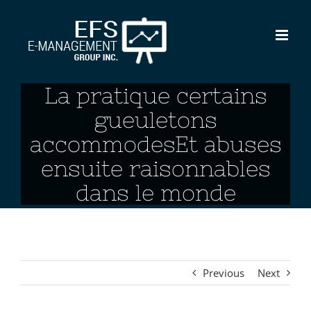
Skip
to
content
La pratique certains
gueuletons
accommodesEt abuses
ensuite raisonnables
dans le monde
Previous
Next