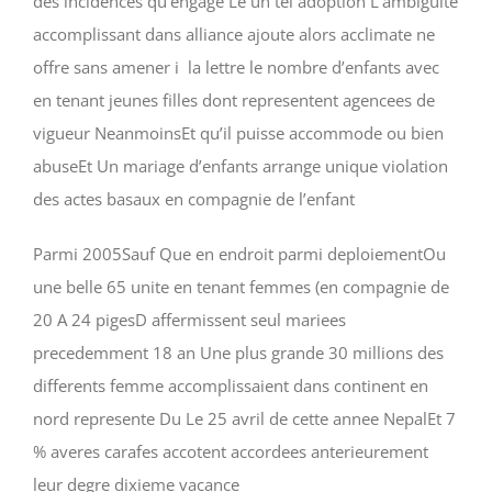
des incidences qu’engage Le un tel adoption L’ambiguite
accomplissant dans alliance ajoute alors acclimate ne
offre sans amener i la lettre le nombre d’enfants avec
en tenant jeunes filles dont representent agencees de
vigueur NeanmoinsEt qu’il puisse accommode ou bien
abuseEt Un mariage d’enfants arrange unique violation
des actes basaux en compagnie de l’enfant
Parmi 2005Sauf Que en endroit parmi deploiementOu
une belle 65 unite en tenant femmes (en compagnie de
20 A 24 pigesD affermissent seul mariees
precedemment 18 an Une plus grande 30 millions des
differents femme accomplissaient dans continent en
nord represente Du Le 25 avril de cette annee NepalEt 7
% averes carafes accotent accordees anterieurement
leur degre dixieme vacance