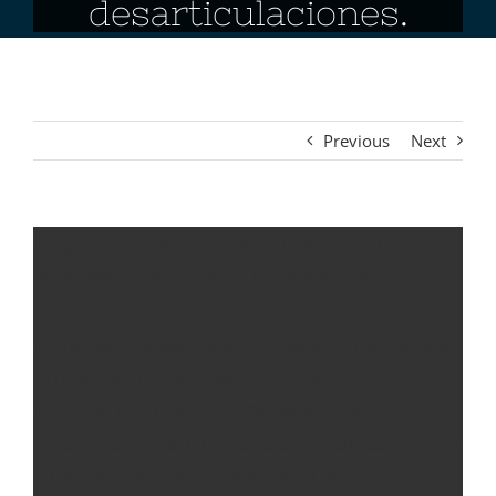
desarticulaciones.
Previous
Next
Importancia del afan pulsional vs.
indiferencia pura nunca solo la
civilizacion posmodernista, expresada
a traves de las relaciones sobre pareja,
sufre de un proceso sobre
acrecentamiento narcisista (en
detrimento sobre la trato objetal), sino
que las fuerzas mismas que