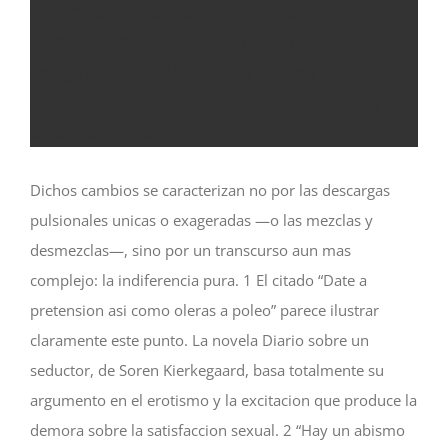
intervienen en dichos afectos y
comportamientos, en terminos sobre
magnitudes desplazandolo hacia el
pelo cualidades, sufren deterioros y
desarticulaciones.
Dichos cambios se caracterizan no por las descargas
pulsionales unicas o exageradas —o las mezclas y
desmezclas—, sino por un transcurso aun mas
complejo: la indiferencia pura. 1 El citado “Date a
pretension asi­ como oleras a poleo” parece ilustrar
claramente este punto. La novela Diario sobre un
seductor, de Soren Kierkegaard, basa totalmente su
argumento en el erotismo y la excitacion que produce la
demora sobre la satisfaccion sexual. 2 “Hay un abismo