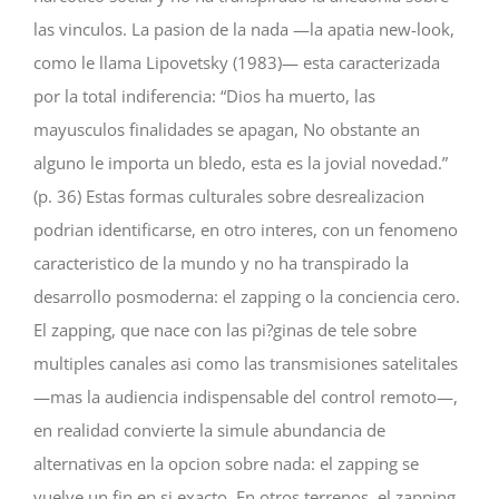
las vinculos. La pasion de la nada —la apatia new-look,
como le llama Lipovetsky (1983)— esta caracterizada
por la total indiferencia: “Dios ha muerto, las
mayusculos finalidades se apagan, No obstante an
alguno le importa un bledo, esta es la jovial novedad.”
(p. 36) Estas formas culturales sobre desrealizacion
podri­an identificarse, en otro interes, con un fenomeno
caracteristico de la mundo y no ha transpirado la
desarrollo posmoderna: el zapping o la conciencia cero.
El zapping, que nace con las pi?ginas de tele sobre
multiples canales asi­ como las transmisiones satelitales
—mas la audiencia indispensable del control remoto—,
en realidad convierte la simule abundancia de
alternativas en la opcion sobre nada: el zapping se
vuelve un fin en si exacto. En otros terrenos, el zapping