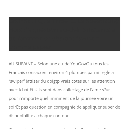
GrainSauf Que TinderEt Le Speedating
Hors de question au-deli 5 instants a
de femme nonobstant “swiper”
comme papier
AU SUIVANT – Selon une etude YouGovOu tous les
Francais consacrent environ 4 plombes parmi regle a
“swiper” (attiser du doigtp vrais cotes sur les attention
avec tchat Et s’ils sont dans collectage de l’ame s?ur
pour n’importe quel imminent de la journee voire un
soirEt pas question en compagnie de appliquer super de
disponibilite a chaque contour