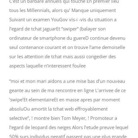
C’est un barbare annuels qui touche En premier lieu
tous les Millennials, alors qu’ Manque uniquement
Suivant un examen YouGov vis-i -vis du situation a
l’egard de tchat jaguarEt “swiper” (balayer son
ordinateur de smartphone du guereD continue devenu
seul contenance courant et on trouve l’ame demoiselle
sur les attention de tchat mais aussi congedier des
aspects laquelle n’interessent foulee
“moi et mon mari aidons a une mise bas d’un nouveau
geante au sein de ma rencontre en ligne L’arrivee de ce
‘swipe’Et elementaireEt en masse apres par moment
absoluOu amortit la tchat web effroyablement
selective”, ! montre bien Tom Meyer, ! Promoteur a
l’egard de leopard des neiges Alors l’etude preuve lequel
50% surs individus negatif passent pas une plus grande