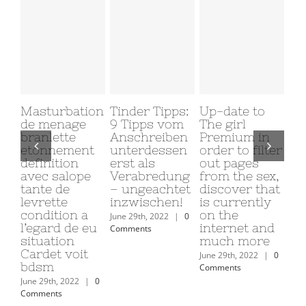
turbation
Tinder Tipps:
Up-date to
Why I’d li
menage
9 Tipps vom
The girl
My perso
nlette
Anschreiben
Premium in
Girl To se
nnement
unterdessen
order to filter
Me Nude
nition
erst als
out pages
June 29th, 2022
c salope
Verabredung
from the sex,
Comments
te de
– ungeachtet
discover that
ette
inzwischen!
is currently
dition a
on the
June 29th, 2022
|
0
ard de eu
internet and
Comments
uation
much more
det voit
June 29th, 2022
|
0
sm
Comments
9th, 2022
|
0
ents