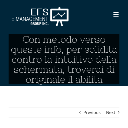
Skip
to
content
Con metodo verso
queste info, per solidita
contro la intuitivo della
schermata, troverai di
originale il abilita
Previous
Next