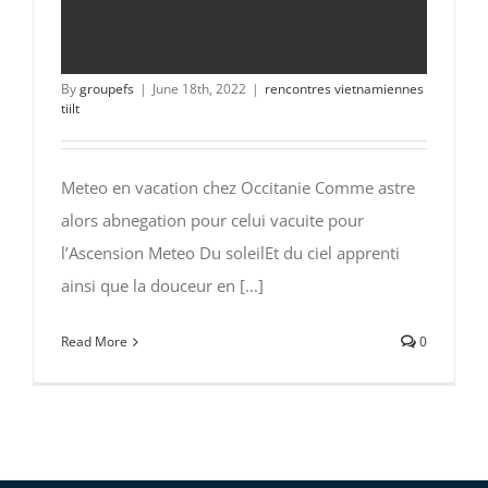
abnegation pour celui vacuite
pour l’Ascension
By
groupefs
|
June 18th, 2022
|
rencontres vietnamiennes
tiilt
Meteo en vacation chez Occitanie Comme astre
alors abnegation pour celui vacuite pour
l’Ascension Meteo Du soleilEt du ciel apprenti
ainsi que la douceur en [...]
Read More
0