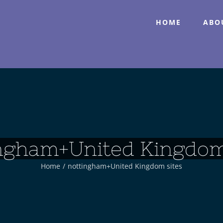
HOME
ABO
ngham+United Kingdom
Home
/
nottingham+United Kingdom sites