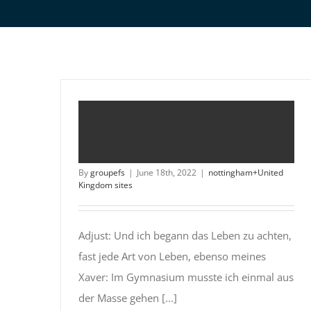
Adjust: Und ich begann das
Leben zu achten, fast jede Art
von Leben, ebenso meines
By
groupefs
|
June 18th, 2022
|
nottingham+United
Kingdom sites
Adjust: Und ich begann das Leben zu achten,
fast jede Art von Leben, ebenso meines
Xaver: Im Gymnasium musste ich einmal aus
der Masse gehen [...]