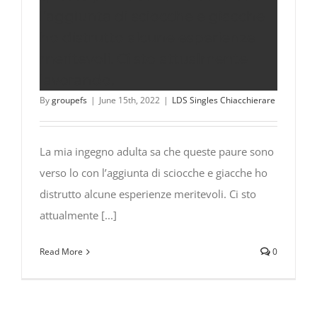
l’aggiunta di sciocche e giacche
ho distrutto alcune esperienze
meritevoli. Ci sto attualmente
lavorando.
By
groupefs
|
June 15th, 2022
|
LDS Singles Chiacchierare
La mia ingegno adulta sa che queste paure sono
verso lo con l’aggiunta di sciocche e giacche ho
distrutto alcune esperienze meritevoli. Ci sto
attualmente [...]
Read More
0