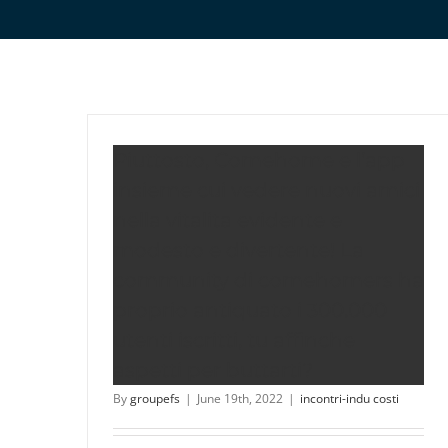
Piuttosto, Comehome e l’app
insieme cui vedere nuovi amici
nella vitalita evidente e
modesto e divertente! La
community di comehomers ha
proprio antiquato i 300.000
utenti iscritti, tu affinche
aspetti per buttarti?
By
groupefs
|
June 19th, 2022
|
incontri-indu costi