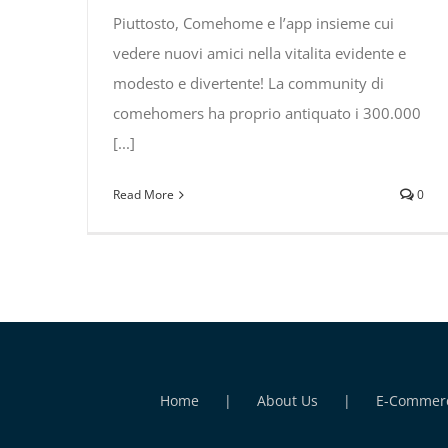
Piuttosto, Comehome e l’app insieme cui
vedere nuovi amici nella vitalita evidente e
modesto e divertente! La community di
comehomers ha proprio antiquato i 300.000
[...]
Read More
0
Home
About Us
E-Commer