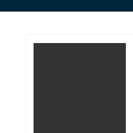
Mittlerweile wei?t respons
aber, hinsichtlich Tinder
funktioniert, gewiss Hast
respons doch keinesfalls leer
durchschaut had been du
rekrutieren musst, dadurch
untergeordnet welches ein
kleines bisschen mehr als
ausschlie?lich zwei Matches
am vierundzwanzig Stunden