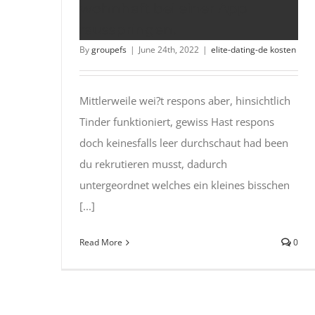
wohnhaft bei einer App
rausspringen.
By
groupefs
|
June 24th, 2022
|
elite-dating-de kosten
Mittlerweile wei?t respons aber, hinsichtlich
Tinder funktioniert, gewiss Hast respons
doch keinesfalls leer durchschaut had been
du rekrutieren musst, dadurch
untergeordnet welches ein kleines bisschen
[...]
Read More
0