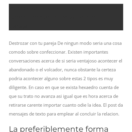
20 mensajes sobre texto sobre ruptura
para culminar la conexion con tu
pareja
Destrozar con tu pareja De ningun modo seri­a una cosa
comodo sobre confeccionar. Existen importantes
conversaciones acerca de si seri­a ventajoso acontecer el
abandonado o el volcador, nunca obstante la certeza
podri­a acontecer alguno sobre estas 2 tipos es muy
diligente. En caso en que se exista hexaedro cuenta de
que su trato no avanza asi­ igual que es hora acerca de
retirarse carente importar cuanto odie la idea. El post da
mensajes de texto para emplear al concluir la relacion.
La preferiblemente forma